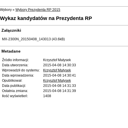
Wybory »
Wybory Prezydenta RP 2015
Wykaz kandydatów na Prezydenta RP
Załączniki
MX-2300N_20150408_143013 (43.6kB)
Metadane
Źródło informacji:
Krzysztof Matysek
Data utworzenia:
2015-04-08 14:30:33
Wprowadził do systemu:
Krzysztof Matysek
Data wprowadzenia:
2015-04-08 14:30:41
Opublikował:
Krzysztof Matysek
Data publikacji:
2015-04-08 14:31:33
Ostatnia zmiana:
2015-04-08 14:31:39
Ilość wyświetleń:
1408